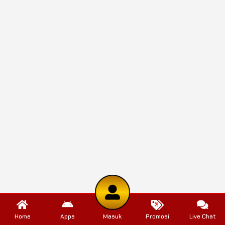
Home
Apps
Masuk
Promosi
Live Chat