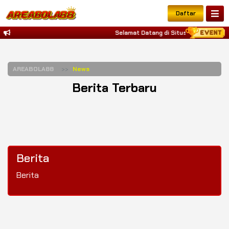
Daftar
Selamat Datang di Situs Areabola88, S
AREABOLA88
News
Berita Terbaru
Berita
Berita