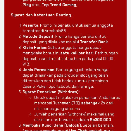
Play
atau
Top Trend Gaming
).
Syarat dan Ketentuan Penting:
Peserta:
Promo ini berlaku untuk semua anggota
terdaftar di Areabola88.
Metode Deposit:
Promo hanya berlaku untuk
deposit yang dilakukan melalui
Transfer Bank
.
Klaim Harian:
Setiap anggota hanya dapat
mengklaim bonus ini
satu kali per hari
. Perhitungan
deposit akan direset setiap hari pada pukul 00:00
WIB.
Jenis Permainan:
Bonus yang diberikan hanya
dapat dimainkan pada provider slot yang telah
ditentukan dan tidak berlaku untuk permainan
Casino, Poker, Sportsbook, dan lainnya.
Syarat Penarikan (Withdraw):
Untuk dapat melakukan penarikan, Anda harus
mencapai
Turnover (TO) sebanyak 2x
dari
nilai bonus yang diterima.
Jumlah penarikan (withdraw) maksimal yang
diizinkan dari bonus ini adalah
Rp300.000
.
Membuka Kunci Dana (Unlock):
Setelah bermain,
Anda wajib menghubungi
Live Chat
kembali untuk: