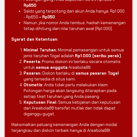
Rp650
.
Saldo yang terpotong dari akun Anda hanya: Rp1.000
- Rp650 =
Rp350
.
Namun, jika nomor Anda tembus, hadiah kemenangan
tetap dihitung dari nilai taruhan awal (Rp1.000).
Syarat dan Ketentuan:
Minimal Taruhan:
Minimal pemasangan untuk semua
jenis taruhan Togel adalah
Rp1.000 (seribu perak)
.
Peserta:
Promo diskon ini berlaku secara otomatis
untuk
semua anggota
Areabola88.
Pasaran:
Diskon berlaku di
semua pasaran Togel
yang tersedia di situs kami.
Otomatis:
Anda tidak perlu melakukan klaim.
Potongan harga akan langsung diterapkan pada
setiap tiket taruhan yang Anda pasang.
Keputusan Final:
Semua kebijakan dan keputusan
dari Areabola88 bersifat mutlak dan tidak dapat
diganggu gugat.
Maksimalkan peluang kemenangan Anda dengan modal
terjangkau dan diskon terbaik hanya di Areabola88!