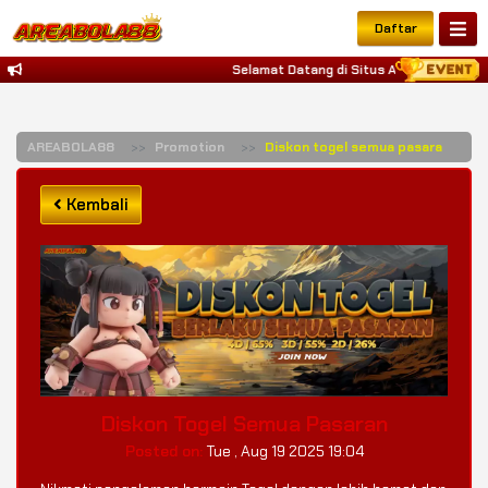
Daftar
Selamat Datang di Situs Areabola88, Situ
AREABOLA88
Promotion
Diskon togel semua pasaran
Kembali
Diskon Togel Semua Pasaran
Posted on:
Tue , Aug 19 2025 19:04