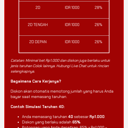
2D
IDR 1000
28%
2D TENGAH
IDR 1000
26%
2D DEPAN
IDR 1000
26%
Catatan: Minimal bet Rp1.000 dan diskon juga berlaku untuk
jenis taruhan Colok lainnya. Hubungi Live Chat untuk rincian
selengkapnya.
Bagaimana Cara Kerjanya?
Diskon akan otomatis memotong jumlah yang harus Anda
bayar saat memasang taruhan.
Contoh Simulasi Taruhan 4D:
Anda memasang taruhan
4D
sebesar
Rp1.000
.
Diskon yang berlaku adalah
65%
.
Potongan yang Anda dapatkan: 65% x Rp1.000 =